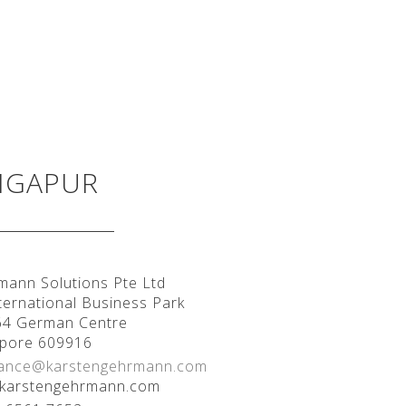
NGAPUR
ann Solutions Pte Ltd
ternational Business Park
64 German Centre
apore 609916
rance@karstengehrmann.com
karstengehrmann.com