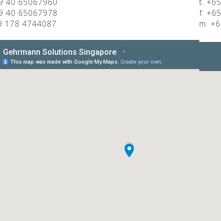
9 40 65067960
t. +6
9 40 65067978
f. +6
 178 4744087
m. +