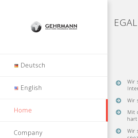
Skip
to
content
EGAL
Deutsch
Wir 
English
Inte
Wir 
Home
Mit 
hart
Wir 
Company
spez