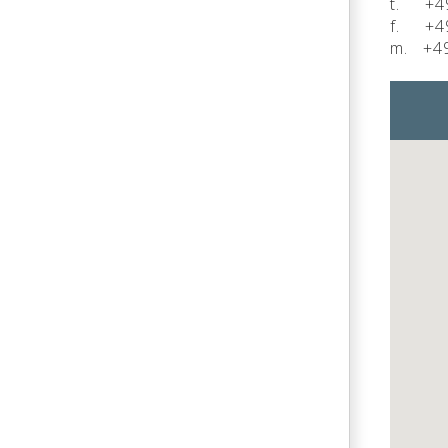
t. +4
f. +4
m. +49