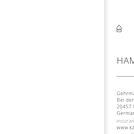
HA
Gehrma
Bei de
20457
Germa
insura
www.ka