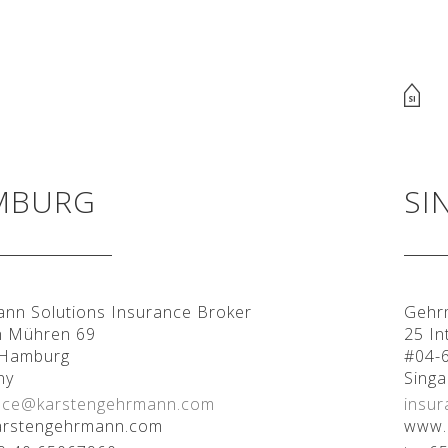
MBURG
SI
nn Solutions Insurance Broker
Gehrm
n Mühren 69
25 In
 Hamburg
#04-
ny
Sing
nce@karstengehrmann.com
insu
rstengehrmann.com
www.